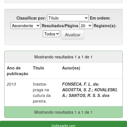
Classificar por:
Em ordem:
Resultados/Página
Registro(s):
Mostrando resultados 1 a 1 de 1
Ano de
Título
Autor(es)
publicação
2013
Insetos-
FONSECA, F. L. da
;
praga na
AGOSTTA, S. Z.
;
KOVALESKI,
cultura da
A.
;
SANTOS, R. S. S. dos
pereira.
Mostrando resultados 1 a 1 de 1
Indexado por