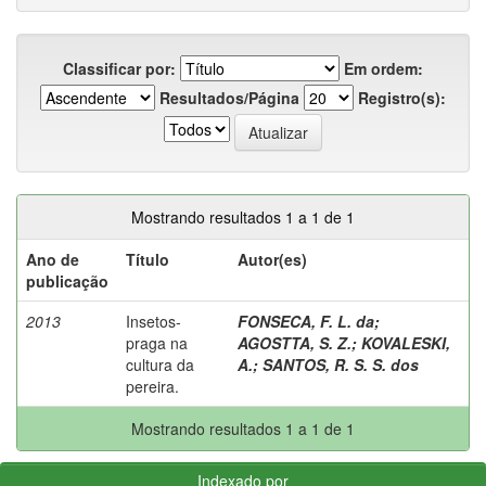
Classificar por:
Em ordem:
Resultados/Página
Registro(s):
Mostrando resultados 1 a 1 de 1
Ano de
Título
Autor(es)
publicação
2013
Insetos-
FONSECA, F. L. da
;
praga na
AGOSTTA, S. Z.
;
KOVALESKI,
cultura da
A.
;
SANTOS, R. S. S. dos
pereira.
Mostrando resultados 1 a 1 de 1
Indexado por