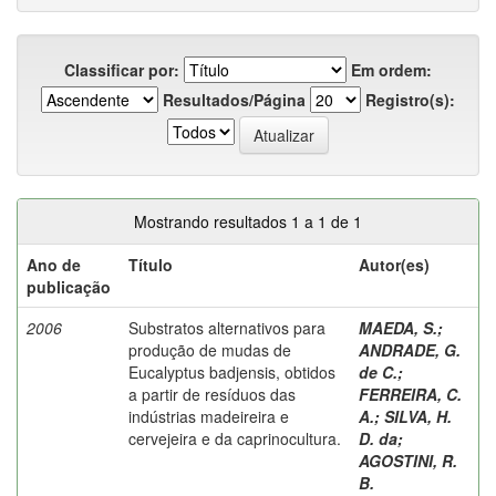
Classificar por:
Em ordem:
Resultados/Página
Registro(s):
Mostrando resultados 1 a 1 de 1
Ano de
Título
Autor(es)
publicação
2006
Substratos alternativos para
MAEDA, S.
;
produção de mudas de
ANDRADE, G.
Eucalyptus badjensis, obtidos
de C.
;
a partir de resíduos das
FERREIRA, C.
indústrias madeireira e
A.
;
SILVA, H.
cervejeira e da caprinocultura.
D. da
;
AGOSTINI, R.
B.