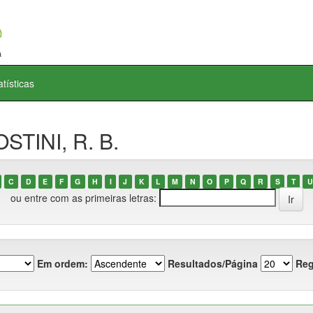
atísticas
STINI, R. B.
C
D
E
F
G
H
I
J
K
L
M
N
O
P
Q
R
S
T
U
ou entre com as primeiras letras:
Em ordem:
Resultados/Página
Reg