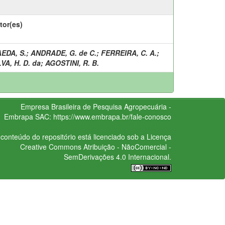
tor(es)
EDA, S.
;
ANDRADE, G. de C.
;
FERREIRA, C. A.
;
LVA, H. D. da
;
AGOSTINI, R. B.
Empresa Brasileira de Pesquisa Agropecuária -
Embrapa
SAC:
https://www.embrapa.br/fale-conosco
conteúdo do repositório está licenciado sob a Licença
Creative Commons
Atribuição - NãoComercial -
SemDerivações 4.0 Internacional.