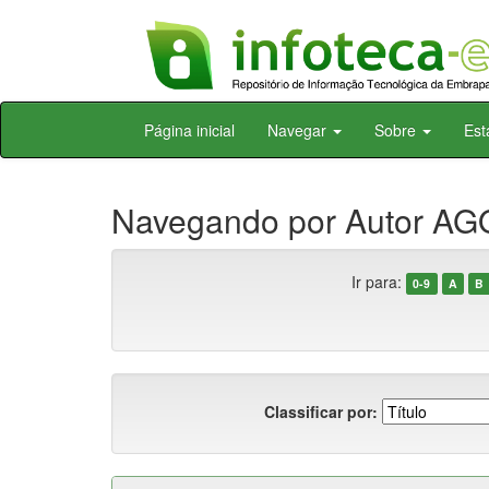
Skip
Página inicial
Navegar
Sobre
Est
navigation
Navegando por Autor AGO
Ir para:
0-9
A
B
Classificar por: