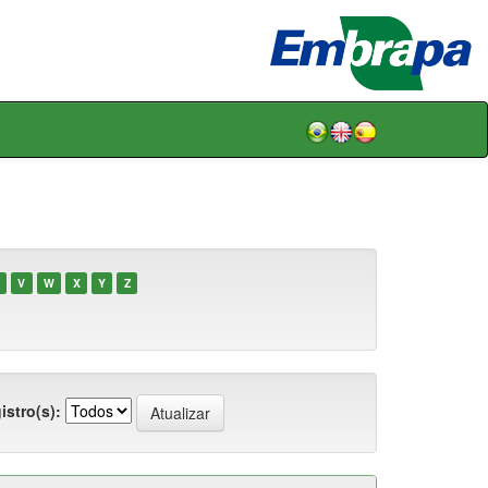
V
W
X
Y
Z
istro(s):