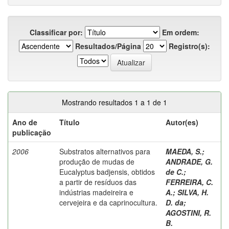
Classificar por:
Em ordem:
Resultados/Página
Registro(s):
Mostrando resultados 1 a 1 de 1
Ano de
Título
Autor(es)
publicação
2006
Substratos alternativos para
MAEDA, S.
;
produção de mudas de
ANDRADE, G.
Eucalyptus badjensis, obtidos
de C.
;
a partir de resíduos das
FERREIRA, C.
indústrias madeireira e
A.
;
SILVA, H.
cervejeira e da caprinocultura.
D. da
;
AGOSTINI, R.
B.