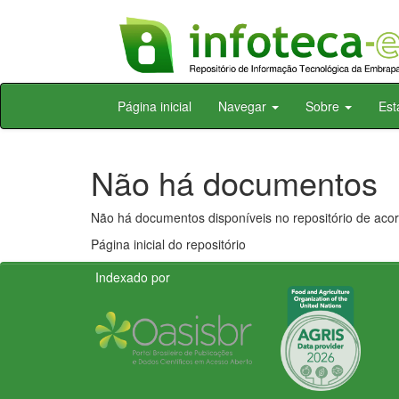
Skip
Página inicial
Navegar
Sobre
Est
navigation
Não há documentos
Não há documentos disponíveis no repositório de acor
Página inicial do repositório
Indexado por