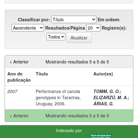
Classificar por:
Em ordem:
Resultados/Página
Registro(s):
< Anterior
Mostrando resultados 5 a 5 de 5
Ano de
Título
Autor(es)
publicação
2007
Performance of canola
TOMM, G. O.
;
genotypes in Tarariras,
ELIZARZÚ, M. A.
;
Uruguay, 2006.
ÁRIAS, G.
< Anterior
Mostrando resultados 5 a 5 de 5
Indexado por