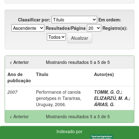
Classificar por:
Em ordem:
Resultados/Página
Registro(s):
< Anterior
Mostrando resultados 5 a 5 de 5
Ano de
Título
Autor(es)
publicação
2007
Performance of canola
TOMM, G. O.
;
genotypes in Tarariras,
ELIZARZÚ, M. A.
;
Uruguay, 2006.
ÁRIAS, G.
< Anterior
Mostrando resultados 5 a 5 de 5
Indexado por