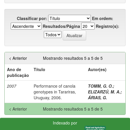
Classificar por:
Em ordem:
Resultados/Página
Registro(s):
< Anterior
Mostrando resultados 5 a 5 de 5
Ano de
Título
Autor(es)
publicação
2007
Performance of canola
TOMM, G. O.
;
genotypes in Tarariras,
ELIZARZÚ, M. A.
;
Uruguay, 2006.
ÁRIAS, G.
< Anterior
Mostrando resultados 5 a 5 de 5
Indexado por