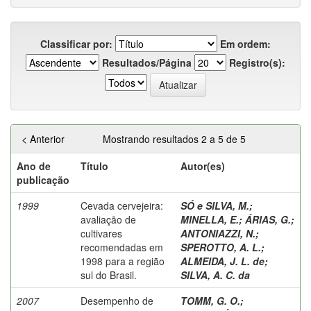
Classificar por:
Em ordem:
Resultados/Página
Registro(s):
< Anterior
Mostrando resultados 2 a 5 de 5
Ano de
Título
Autor(es)
publicação
1999
Cevada cervejeira:
SÓ e SILVA, M.
;
avaliação de
MINELLA, E.
;
ÁRIAS, G.
;
cultivares
ANTONIAZZI, N.
;
recomendadas em
SPEROTTO, A. L.
;
1998 para a região
ALMEIDA, J. L. de
;
sul do Brasil.
SILVA, A. C. da
2007
Desempenho de
TOMM, G. O.
;