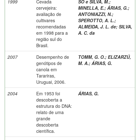
1999
Cevada
SÓ e SILVA, M.
;
cervejeira:
MINELLA, E.
;
ÁRIAS, G.
;
avaliação de
ANTONIAZZI, N.
;
cultivares
SPEROTTO, A. L.
;
recomendadas
ALMEIDA, J. L. de
;
SILVA,
em 1998 para a
A. C. da
região sul do
Brasil.
2007
Desempenho de
TOMM, G. O.
;
ELIZARZÚ,
genótipos de
M. A.
;
ÁRIAS, G.
canola em
Tarariras,
Uruguai, 2006.
2004
Em 1953 foi
ÁRIAS, G.
descoberta a
estrutura do DNA:
relato de uma
grande
descoberta
científica.