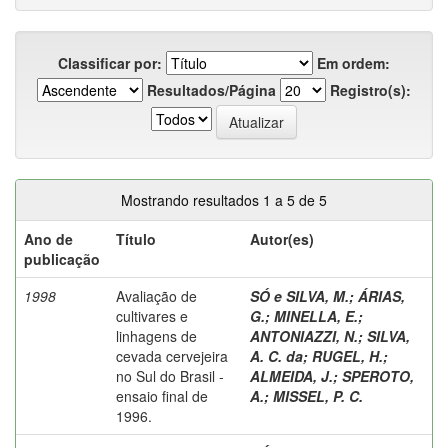
Classificar por:
Em ordem:
Resultados/Página
Registro(s):
Mostrando resultados 1 a 5 de 5
Ano de
Título
Autor(es)
publicação
1998
Avaliação de
SÓ e SILVA, M.
;
ÁRIAS,
cultivares e
G.
;
MINELLA, E.
;
linhagens de
ANTONIAZZI, N.
;
SILVA,
cevada cervejeira
A. C. da
;
RUGEL, H.
;
no Sul do Brasil -
ALMEIDA, J.
;
SPEROTO,
ensaio final de
A.
;
MISSEL, P. C.
1996.