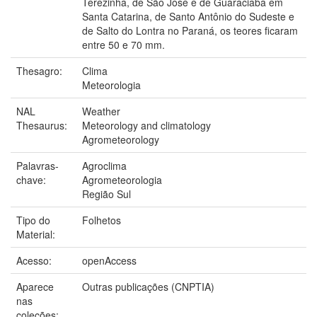
Terezinha, de São José e de Guaraciaba em
Santa Catarina, de Santo Antônio do Sudeste e
de Salto do Lontra no Paraná, os teores ficaram
entre 50 e 70 mm.
Thesagro:
Clima
Meteorologia
NAL
Weather
Thesaurus:
Meteorology and climatology
Agrometeorology
Palavras-
Agroclima
chave:
Agrometeorologia
Região Sul
Tipo do
Folhetos
Material:
Acesso:
openAccess
Aparece
Outras publicações (CNPTIA)
nas
coleções: