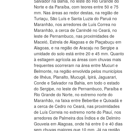
Salvador na Bahia, no leste do Rio Grande do
Norte e da Paraíba, com teores entre 50 e 75
mm. Nas áreas ao redor destas, na região de
Turiaçu, São Luís e Santa Luzia do Paruá no
Maranhão, nos arredores de Luís Correa no
Maranhão, a cerca de Canindé no Ceará, no
leste de Pernambuco, nas proximidades de
Maceió, Estrela de Alagoas e de Piaçabuçu em
Alagoas, e na região de Aracaju no Sergipe a
umidade do solo está entre 20 e 45 mm. Quanto
à estiagem agrícola as áreas com chuvas mais
frequentes ocorreram na área entre Mucuri e
Belmonte, na região envolvida pelos municípios
de Ilhéus, Planalto, Mucugê, Ipirá, Jaguarari,
Conde e Salvador na Bahia, em todo o estado
do Sergipe, no leste de Pernambuco, Paraíba e
Rio Grande do Norte, no extremo norte do
Maranhão, na faixa entre Beberibe e Quixadá e
a cerca de Cedro no Ceará, nas proximidades
de Luís Correia no extremo norte do Piauí, nos
arredores de Palmeira dos Índios e de Delmiro
Gouveia em Alagoas, onde há entre 0 e 40 dias
sem chuvas maiores que 10 mm. Já na região