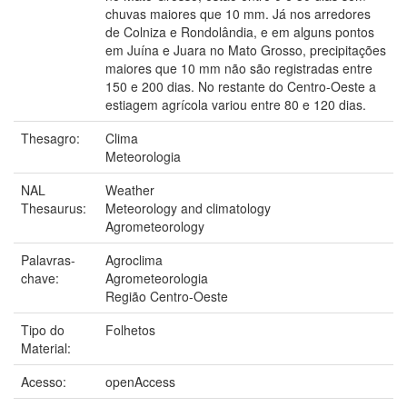
chuvas maiores que 10 mm. Já nos arredores
de Colniza e Rondolândia, e em alguns pontos
em Juína e Juara no Mato Grosso, precipitações
maiores que 10 mm não são registradas entre
150 e 200 dias. No restante do Centro-Oeste a
estiagem agrícola variou entre 80 e 120 dias.
Thesagro:
Clima
Meteorologia
NAL
Weather
Thesaurus:
Meteorology and climatology
Agrometeorology
Palavras-
Agroclima
chave:
Agrometeorologia
Região Centro-Oeste
Tipo do
Folhetos
Material:
Acesso:
openAccess