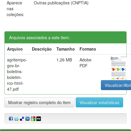
Aparece
Outras publicações (CNPTIA)
nas
coleções:
Arquivos associados a este item:
Arquivo
Descrição
Tamanho
Formato
agritempo-
1,26 MB
Adobe
gov-br-
PDF
boletins-
boletim-
rco-html-
Visualizar/Abri
47.pdf
Mostrar registro completo do item
Visualizar estatísticas