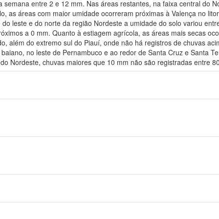
 semana entre 2 e 12 mm. Nas áreas restantes, na faixa central do 
o, as áreas com maior umidade ocorreram próximas à Valença no litor
 do leste e do norte da região Nordeste a umidade do solo variou entr
próximos a 0 mm. Quanto à estiagem agrícola, as áreas mais secas oco
o, além do extremo sul do Piauí, onde não há registros de chuvas aci
l baiano, no leste de Pernambuco e ao redor de Santa Cruz e Santa T
e do Nordeste, chuvas maiores que 10 mm não são registradas entre 80