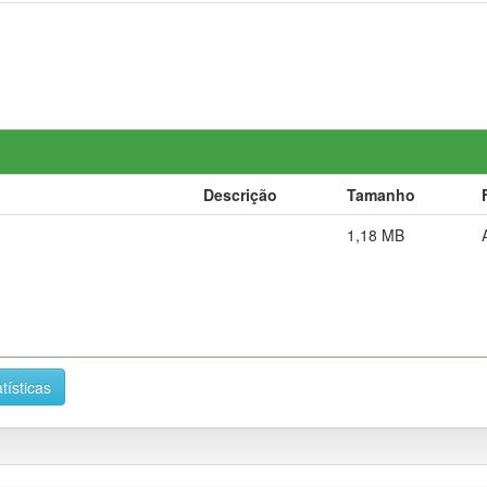
Descrição
Tamanho
1,18 MB
tísticas