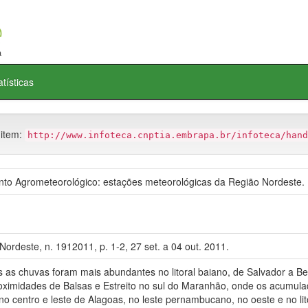
atísticas
 item:
http://www.infoteca.cnptia.embrapa.br/infoteca/hand
o Agrometeorológico: estações meteorológicas da Região Nordeste.
ordeste, n. 1912011, p. 1-2, 27 set. a 04 out. 2011.
s chuvas foram mais abundantes no litoral baiano, de Salvador a Be
oximidades de Balsas e Estreito no sul do Maranhão, onde os acumulad
no centro e leste de Alagoas, no leste pernambucano, no oeste e no li