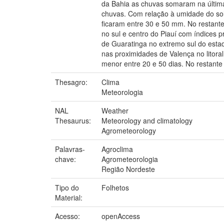
da Bahia as chuvas somaram na última
chuvas. Com relação à umidade do sol
ficaram entre 30 e 50 mm. No restante
no sul e centro do Piauí com índices 
de Guaratinga no extremo sul do estad
nas proximidades de Valença no litora
menor entre 20 e 50 dias. No restant
Thesagro:
Clima
Meteorologia
NAL
Weather
Thesaurus:
Meteorology and climatology
Agrometeorology
Palavras-
Agroclima
chave:
Agrometeorologia
Região Nordeste
Tipo do
Folhetos
Material:
Acesso:
openAccess