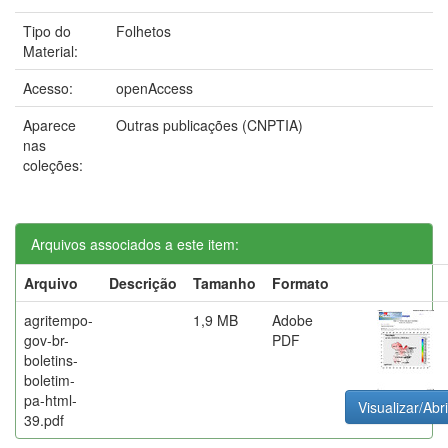
Tipo do
Folhetos
Material:
Acesso:
openAccess
Aparece
Outras publicações (CNPTIA)
nas
coleções:
Arquivos associados a este item:
Arquivo
Descrição
Tamanho
Formato
agritempo-
1,9 MB
Adobe
gov-br-
PDF
boletins-
boletim-
pa-html-
Visualizar/Abri
39.pdf