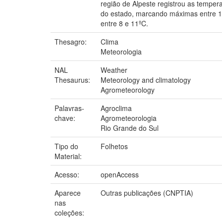
região de Alpeste registrou as temper
do estado, marcando máximas entre 16
entre 8 e 11ºC.
Thesagro:
Clima
Meteorologia
NAL
Weather
Thesaurus:
Meteorology and climatology
Agrometeorology
Palavras-
Agroclima
chave:
Agrometeorologia
Rio Grande do Sul
Tipo do
Folhetos
Material:
Acesso:
openAccess
Aparece
Outras publicações (CNPTIA)
nas
coleções: