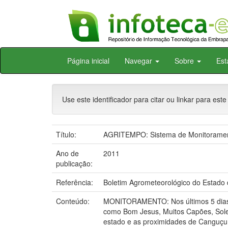
Skip
Página inicial
Navegar
Sobre
Est
navigation
Use este identificador para citar ou linkar para este
Título:
AGRITEMPO: Sistema de Monitoramento
Ano de
2011
publicação:
Referência:
Boletim Agrometeorológico do Estado d
Conteúdo:
MONITORAMENTO: Nos últimos 5 dias a
como Bom Jesus, Muitos Capões, Soled
estado e as proximidades de Canguçu 