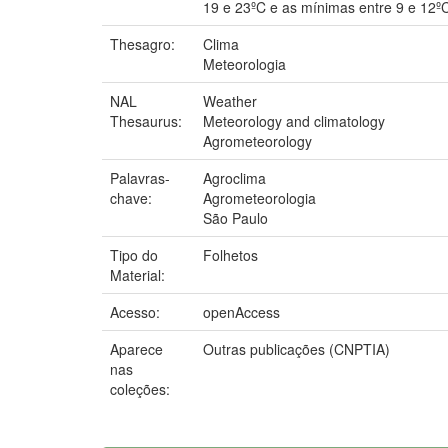
19 e 23ºC e as mínimas entre 9 e 12º
Thesagro:
Clima
Meteorologia
NAL
Weather
Thesaurus:
Meteorology and climatology
Agrometeorology
Palavras-
Agroclima
chave:
Agrometeorologia
São Paulo
Tipo do
Folhetos
Material:
Acesso:
openAccess
Aparece
Outras publicações (CNPTIA)
nas
coleções: