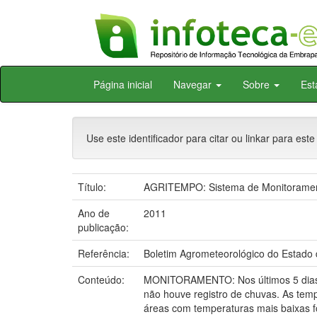
Skip
Página inicial
Navegar
Sobre
Est
navigation
Use este identificador para citar ou linkar para este
Título:
AGRITEMPO: Sistema de Monitorament
Ano de
2011
publicação:
Referência:
Boletim Agrometeorológico do Estado d
Conteúdo:
MONITORAMENTO: Nos últimos 5 dias h
não houve registro de chuvas. As tem
áreas com temperaturas mais baixas f