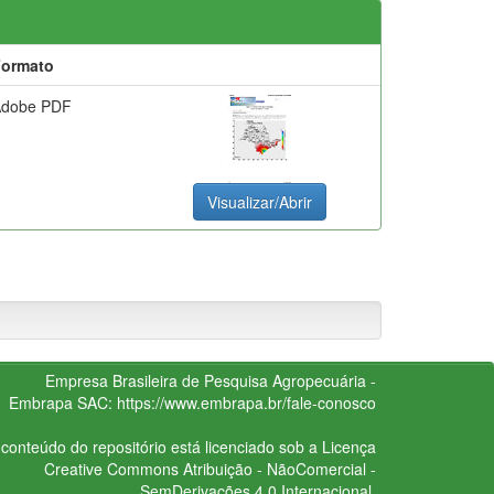
Formato
Adobe PDF
Visualizar/Abrir
Empresa Brasileira de Pesquisa Agropecuária -
Embrapa
SAC:
https://www.embrapa.br/fale-conosco
conteúdo do repositório está licenciado sob a Licença
Creative Commons
Atribuição - NãoComercial -
SemDerivações 4.0 Internacional.