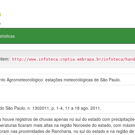
atísticas
 item:
http://www.infoteca.cnptia.embrapa.br/infoteca/hand
o Agrometeorológico: estações meteorológicas de São Paulo.
o São Paulo, n. 1302011, p. 1-4, 11 a 18 ago. 2011.
ouve registros de chuvas apenas no sul do estado com precipitações
peraturas ficaram mais altas na região Noroeste do estado, com máxim
oram nas proximidades de Rancharia, no sul do estado e na região d