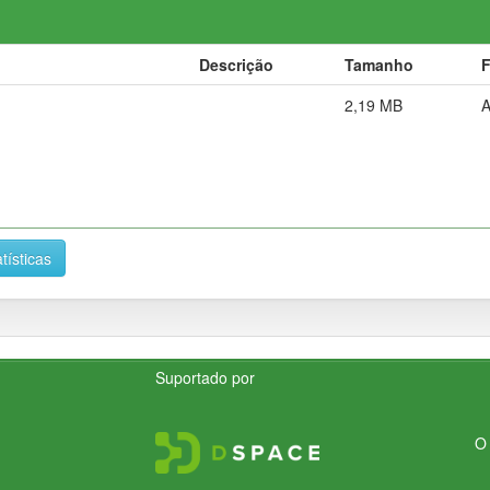
Descrição
Tamanho
2,19 MB
tísticas
Suportado por
O 