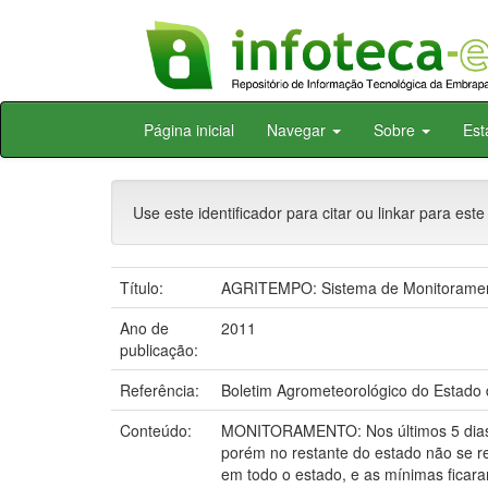
Skip
Página inicial
Navegar
Sobre
Est
navigation
Use este identificador para citar ou linkar para este
Título:
AGRITEMPO: Sistema de Monitorament
Ano de
2011
publicação:
Referência:
Boletim Agrometeorológico do Estado d
Conteúdo:
MONITORAMENTO: Nos últimos 5 dias n
porém no restante do estado não se re
em todo o estado, e as mínimas ficar