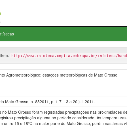
atísticas
 item:
http://www.infoteca.cnptia.embrapa.br/infoteca/hand
o Agrometeorológico: estações meteorológicas de Mato Grosso.
o Mato Grosso, n. 882011, p. 1-7, 13 a 20 jul. 2011.
o Mato Grosso foram registradas precipitações nas proximidades d
gistrou precipitação alguma no período considerado. As temperaturas
am entre 15 e 18ºC na maior parte do Mato Grosso, porém nas áreas v