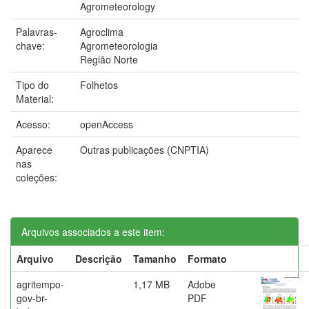
Agrometeorology
Palavras-
Agroclima
chave:
Agrometeorologia
Região Norte
Tipo do
Folhetos
Material:
Acesso:
openAccess
Aparece
Outras publicações (CNPTIA)
nas
coleções:
Arquivos associados a este item:
Arquivo
Descrição
Tamanho
Formato
agritempo-
1,17 MB
Adobe
gov-br-
PDF