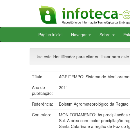
Skip
Página inicial
Navegar
Sobre
Est
navigation
Use este identificador para citar ou linkar para este
Título:
AGRITEMPO: Sistema de Monitoramento
Ano de
2011
publicação:
Referência:
Boletim Agrometeorológico da Região Su
Conteúdo:
MONITORAMENTO: As precipitações des
Sul. A área com maior precipitação re
Santa Catarina e a região de Foz do I