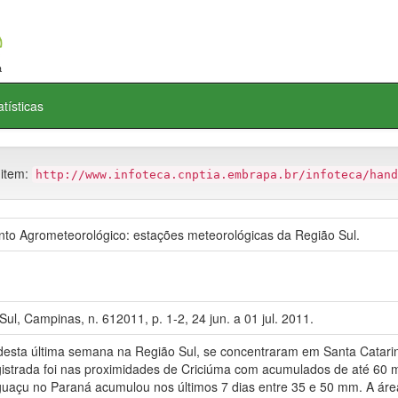
atísticas
 item:
http://www.infoteca.cnptia.embrapa.br/infoteca/hand
 Agrometeorológico: estações meteorológicas da Região Sul.
l, Campinas, n. 612011, p. 1-2, 24 jun. a 01 jul. 2011.
ta última semana na Região Sul, se concentraram em Santa Catarina
gistrada foi nas proximidades de Criciúma com acumulados de até 60 
guaçu no Paraná acumulou nos últimos 7 dias entre 35 e 50 mm. A área