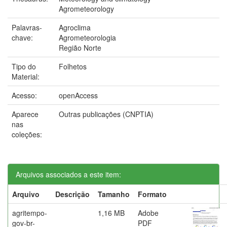
Agrometeorology
Palavras-
Agroclima
chave:
Agrometeorologia
Região Norte
Tipo do
Folhetos
Material:
Acesso:
openAccess
Aparece
Outras publicações (CNPTIA)
nas
coleções:
Arquivos associados a este item:
Arquivo
Descrição
Tamanho
Formato
agritempo-
1,16 MB
Adobe
gov-br-
PDF