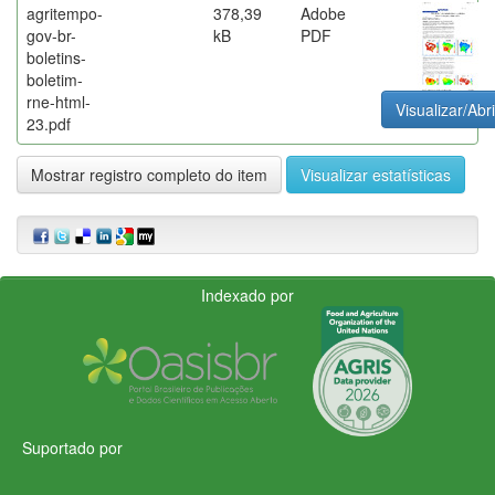
agritempo-
378,39
Adobe
gov-br-
kB
PDF
boletins-
boletim-
rne-html-
Visualizar/Abri
23.pdf
Mostrar registro completo do item
Visualizar estatísticas
Indexado por
Suportado por