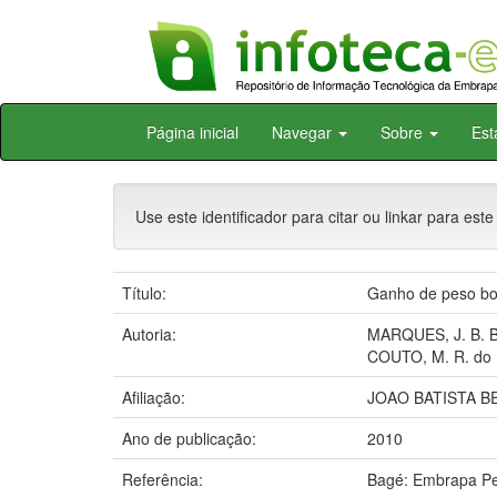
Skip
Página inicial
Navegar
Sobre
Est
navigation
Use este identificador para citar ou linkar para este
Título:
Ganho de peso bov
Autoria:
MARQUES, J. B. B
COUTO, M. R. do
Afiliação:
JOAO BATISTA BE
Ano de publicação:
2010
Referência:
Bagé: Embrapa Pec