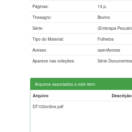
Páginas:
13 p.
Thesagro:
Bovino
Série:
(Embrapa Pecuári
Tipo do Material:
Folhetos
Acesso:
openAccess
Aparece nas coleções:
Série Documento
Arquivos associados a este item:
Arquivo
Descrição
DT102online.pdf