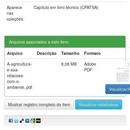
Aparece
Capítulo em livro técnico (CPATSA)
nas
coleções:
Arquivos associados a este item:
Arquivo
Descrição
Tamanho
Formato
A-agricultura-
8,08 MB
Adobe
e-sua-
PDF
relacoes-
com-o-
ambiente..pdf
Visualizar/A
Mostrar registro completo do item
Visualizar estatísticas