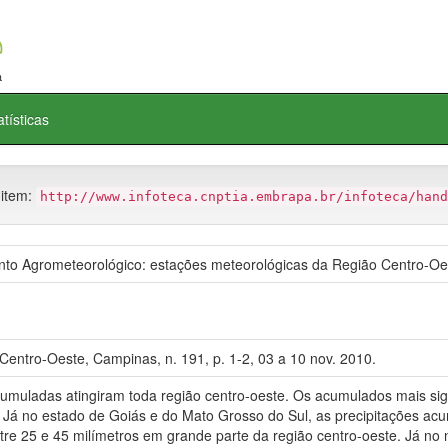
atísticas
 item:
http://www.infoteca.cnptia.embrapa.br/infoteca/hand
o Agrometeorológico: estações meteorológicas da Região Centro-Oe
entro-Oeste, Campinas, n. 191, p. 1-2, 03 a 10 nov. 2010.
umuladas atingiram toda região centro-oeste. Os acumulados mais signi
Já no estado de Goiás e do Mato Grosso do Sul, as precipitações acu
ntre 25 e 45 milímetros em grande parte da região centro-oeste. Já no