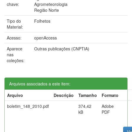
chave:
Agrometeorologia
Região Norte
Tipo do
Folhetos
Material:
Acesso:
openAccess
Aparece
Outras publicações (CNPTIA)
nas
coleções:
Arquivos associados a este item:
Arquivo
Descrição
Tamanho
Formato
boletim_148_2010.pdf
374,42
Adobe
kB
PDF
Vi