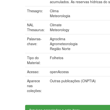
acumulados. As reservas hídricas do s
Thesagro:
Clima
Meteorologia
NAL
Climate
Thesaurus:
Meteorology
Palavras-
Agroclima
chave:
Agrometeorologia
Região Norte
Tipo do
Folhetos
Material:
Acesso:
openAccess
Aparece
Outras publicações (CNPTIA)
nas
coleções:
Arquivos associados a este item: