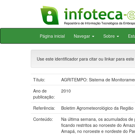
Skip
Página inicial
Navegar
Sobre
Est
navigation
Use este identificador para citar ou linkar para este
Título:
AGRITEMPO: Sistema de Monitoramento
Ano de
2010
publicação:
Referência:
Boletim Agrometeorológico da Região N
Conteúdo:
Na última semana, os acumulados de pr
ficando restritos ao noroeste do Ama
Amapá, no noroeste e nordeste do Par