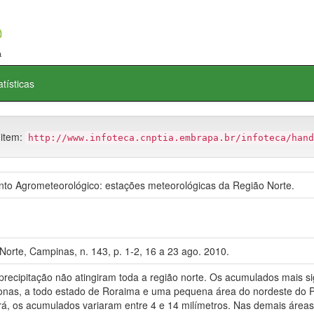
atísticas
 item:
http://www.infoteca.cnptia.embrapa.br/infoteca/hand
 Agrometeorológico: estações meteorológicas da Região Norte.
orte, Campinas, n. 143, p. 1-2, 16 a 23 ago. 2010.
ecipitação não atingiram toda a região norte. Os acumulados mais sign
zonas, a todo estado de Roraima e uma pequena área do nordeste do 
á, os acumulados variaram entre 4 e 14 milímetros. Nas demais áreas 