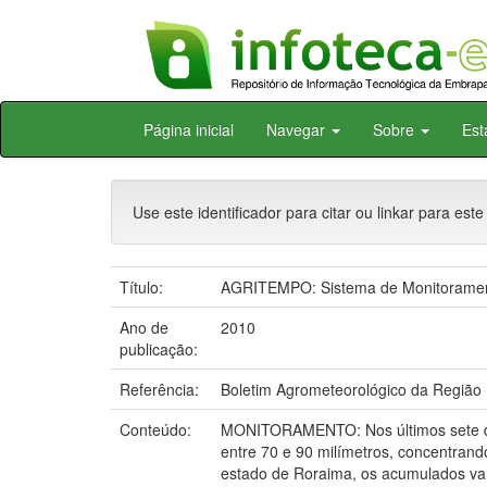
Skip
Página inicial
Navegar
Sobre
Est
navigation
Use este identificador para citar ou linkar para este
Título:
AGRITEMPO: Sistema de Monitoramento
Ano de
2010
publicação:
Referência:
Boletim Agrometeorológico da Região N
Conteúdo:
MONITORAMENTO: Nos últimos sete dias
entre 70 e 90 milímetros, concentran
estado de Roraima, os acumulados var