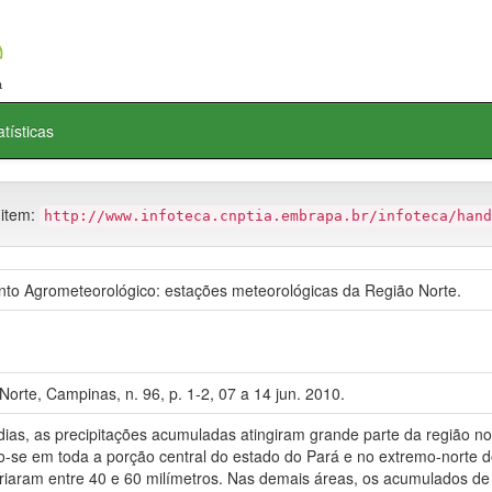
atísticas
 item:
http://www.infoteca.cnptia.embrapa.br/infoteca/hand
 Agrometeorológico: estações meteorológicas da Região Norte.
orte, Campinas, n. 96, p. 1-2, 07 a 14 jun. 2010.
, as precipitações acumuladas atingiram grande parte da região nort
do-se em toda a porção central do estado do Pará e no extremo-norte 
iaram entre 40 e 60 milímetros. Nas demais áreas, os acumulados de p