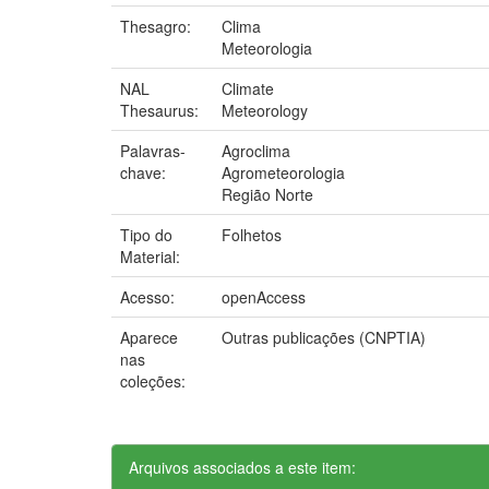
Thesagro:
Clima
Meteorologia
NAL
Climate
Thesaurus:
Meteorology
Palavras-
Agroclima
chave:
Agrometeorologia
Região Norte
Tipo do
Folhetos
Material:
Acesso:
openAccess
Aparece
Outras publicações (CNPTIA)
nas
coleções:
Arquivos associados a este item: