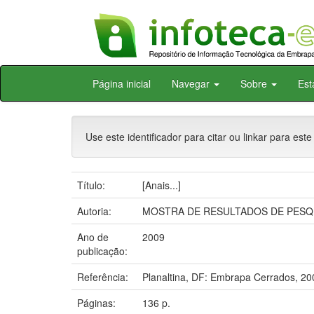
Skip
Página inicial
Navegar
Sobre
Est
navigation
Use este identificador para citar ou linkar para este
Título:
[Anais...]
Autoria:
MOSTRA DE RESULTADOS DE PESQUISA
Ano de
2009
publicação:
Referência:
Planaltina, DF: Embrapa Cerrados, 20
Páginas:
136 p.