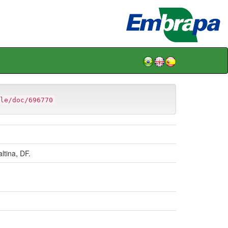
le/doc/696770
ina, DF.