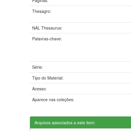
Páginas:
Thesagro:
NAL Thesaurus:
Palavras-chave:
Série:
Tipo do Material:
Acesso:
Aparece nas coleções:
Arquivos associados a este item: