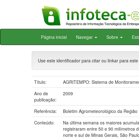
Skip
Página inicial
Navegar
Sobre
Est
navigation
Use este identificador para citar ou linkar para este
Título:
AGRITEMPO: Sistema de Monitorament
Ano de
2009
publicação:
Referência:
Boletim Agrometeorológico da Região S
Conteúdo:
Na última semana os maiores acumulado
registraram entre 50 e 90 milímetros 
norte e sul de Minas Gerais, São Paul