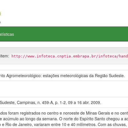
atísticas
 item:
http://www.infoteca.cnptia.embrapa.br/infoteca/hand
o Agrometeorológico: estações meteorológicas da Região Sudeste.
udeste, Campinas, n. 459-A, p. 1-2, 09 a 16 abr. 2009.
s foram registrados no centro e noroeste de Minas Gerais e no centro
de acúmulo ao longo da semana. O norte do Espírito Santo chegou a ac
o e Rio de Janeiro, variaram entre 10 e 40 milímetros. Com as chuvas,