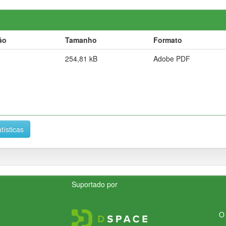
ão
Tamanho
Formato
254,81 kB
Adobe PDF
tísticas
Suportado por
O 