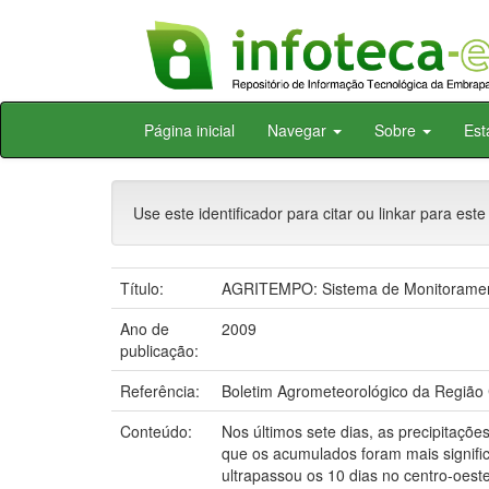
Skip
Página inicial
Navegar
Sobre
Est
navigation
Use este identificador para citar ou linkar para este
Título:
AGRITEMPO: Sistema de Monitorament
Ano de
2009
publicação:
Referência:
Boletim Agrometeorológico da Região 
Conteúdo:
Nos últimos sete dias, as precipitaçõ
que os acumulados foram mais signific
ultrapassou os 10 dias no centro-oeste 