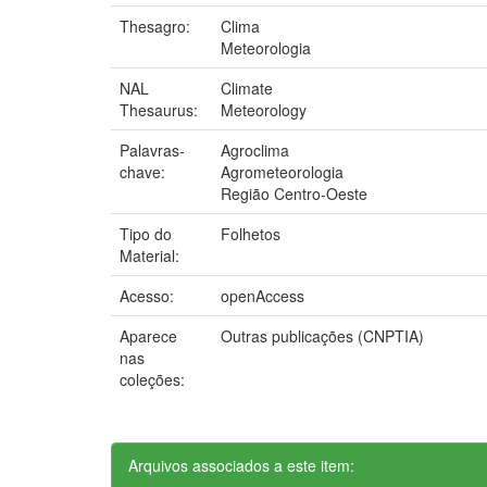
Thesagro:
Clima
Meteorologia
NAL
Climate
Thesaurus:
Meteorology
Palavras-
Agroclima
chave:
Agrometeorologia
Região Centro-Oeste
Tipo do
Folhetos
Material:
Acesso:
openAccess
Aparece
Outras publicações (CNPTIA)
nas
coleções:
Arquivos associados a este item: