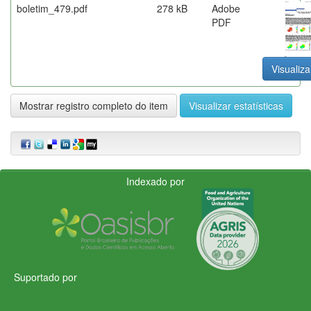
boletim_479.pdf
278 kB
Adobe
PDF
Visualiza
Mostrar registro completo do item
Visualizar estatísticas
Indexado por
Suportado por