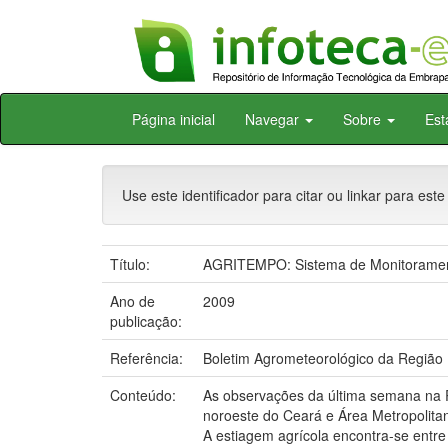
Skip
Página inicial
Navegar
Sobre
Est
navigation
Use este identificador para citar ou linkar para este
Título:
AGRITEMPO: Sistema de Monitorament
Ano de
2009
publicação:
Referência:
Boletim Agrometeorológico da Região N
Conteúdo:
As observações da última semana na R
noroeste do Ceará e Área Metropolitan
A estiagem agrícola encontra-se entre