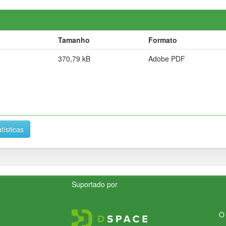
Tamanho
Formato
370,79 kB
Adobe PDF
tísticas
Suportado por
O 