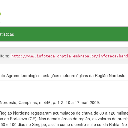
atísticas
 item:
http://www.infoteca.cnptia.embrapa.br/infoteca/hand
o Agrometeorológico: estações meteorológicas da Região Nordeste.
ordeste, Campinas, n. 446, p. 1-2, 10 a 17 mar. 2009.
egião Nordeste registraram acumulados de chuva de 80 a 120 milímet
a de Fortaleza (CE). Nas demais áreas da região, os valores de preci
 50 e 100 dias no Sergipe, assim como o centro-sul e sul da Bahia. No 