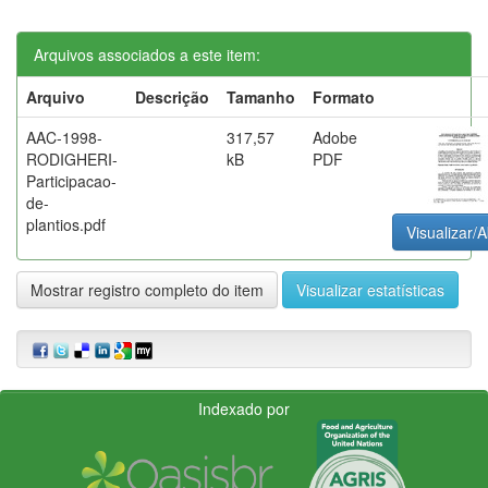
Arquivos associados a este item:
Arquivo
Descrição
Tamanho
Formato
AAC-1998-
317,57
Adobe
RODIGHERI-
kB
PDF
Participacao-
de-
plantios.pdf
Visualizar/A
Mostrar registro completo do item
Visualizar estatísticas
Indexado por