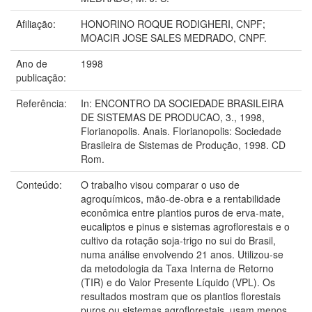
Afiliação:
HONORINO ROQUE RODIGHERI, CNPF;
MOACIR JOSE SALES MEDRADO, CNPF.
Ano de
1998
publicação:
Referência:
In: ENCONTRO DA SOCIEDADE BRASILEIRA
DE SISTEMAS DE PRODUCAO, 3., 1998,
Florianopolis. Anais. Florianopolis: Sociedade
Brasileira de Sistemas de Produção, 1998. CD
Rom.
Conteúdo:
O trabalho visou comparar o uso de
agroquímicos, mão-de-obra e a rentabilidade
econômica entre plantios puros de erva-mate,
eucaliptos e pinus e sistemas agroflorestais e o
cultivo da rotação soja-trigo no sui do Brasil,
numa análise envolvendo 21 anos. Utilizou-se
da metodologia da Taxa Interna de Retorno
(TIR) e do Valor Presente Líquido (VPL). Os
resultados mostram que os plantios florestais
puros ou sistemas agroflorestais, usam menos