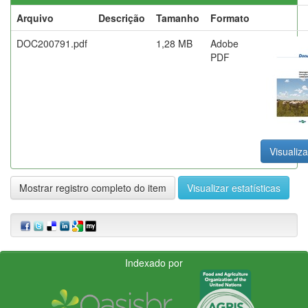
Arquivo
Descrição
Tamanho
Formato
DOC200791.pdf
1,28 MB
Adobe
PDF
Visualiza
Mostrar registro completo do item
Visualizar estatísticas
Indexado por