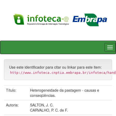
Skip
navigation
Use este identificador para citar ou linkar para este item:
http://www.infoteca.cnptia.embrapa.br/infoteca/hand
Título:
Heterogeneidade da pastagem - causas e
conseqüências.
Autoria:
SALTON, J. C.
CARVALHO, P. C. de F.