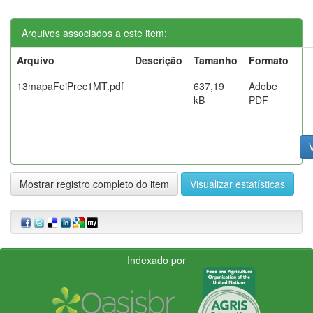
Arquivos associados a este item:
Arquivo
Descrição
Tamanho
Formato
13mapaFeiPrec1MT.pdf
637,19
Adobe
kB
PDF
V
Mostrar registro completo do item
Visualizar estatísticas
Indexado por