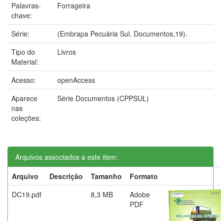
Palavras-
Forrageira
chave:
Série:
(Embrapa Pecuária Sul. Documentos,19).
Tipo do
Livros
Material:
Acesso:
openAccess
Aparece
Série Documentos (CPPSUL)
nas
coleções:
Arquivos associados a este item:
Arquivo
Descrição
Tamanho
Formato
DC19.pdf
8,3 MB
Adobe
PDF