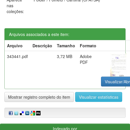
nas
coleções:
Arquivos associados a este item:
Arquivo
Descrição
Tamanho
Formato
343441.pdf
3,72 MB
Adobe
PDF
Visualizar/Abr
Mostrar registro completo do item
Visualizar estatísticas
Indexado por