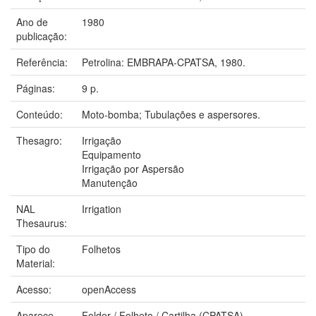
Ano de
1980
publicação:
Referência:
Petrolina: EMBRAPA-CPATSA, 1980.
Páginas:
9 p.
Conteúdo:
Moto-bomba; Tubulações e aspersores.
Thesagro:
Irrigação
Equipamento
Irrigação por Aspersão
Manutenção
NAL
Irrigation
Thesaurus:
Tipo do
Folhetos
Material:
Acesso:
openAccess
Aparece
Folder / Folheto / Cartilha (CPATSA)