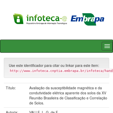
Skip
navigation
Use este identificador para citar ou linkar para este item:
http://www.infoteca.cnptia.embrapa.br/infoteca/hand
Título:
Avaliação da susceptibilidade magnética e da
condutividade elétrica aparente dos solos da XV
Reunião Brasileira de Classificação e Correlação
de Solos.
Autoria:
VALLE, L. G. de F.