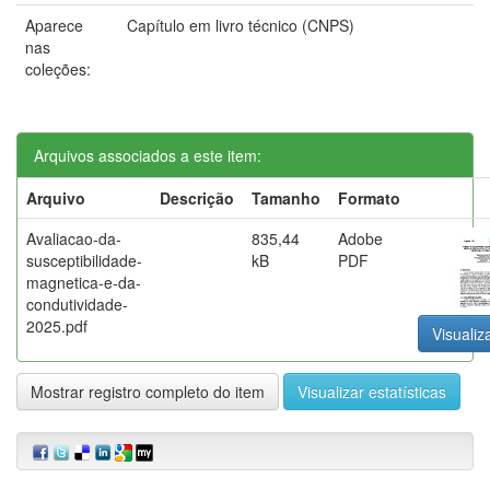
Aparece
Capítulo em livro técnico (CNPS)
nas
coleções:
Arquivos associados a este item:
Arquivo
Descrição
Tamanho
Formato
Avaliacao-da-
835,44
Adobe
susceptibilidade-
kB
PDF
magnetica-e-da-
condutividade-
2025.pdf
Visualiz
Mostrar registro completo do item
Visualizar estatísticas