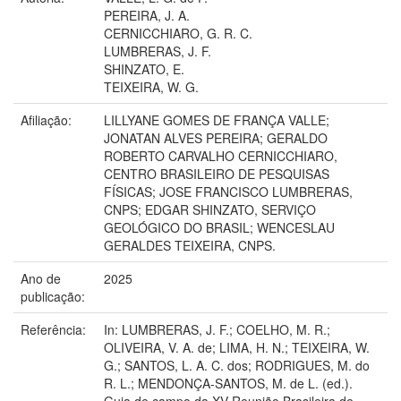
PEREIRA, J. A.
CERNICCHIARO, G. R. C.
LUMBRERAS, J. F.
SHINZATO, E.
TEIXEIRA, W. G.
Afiliação:
LILLYANE GOMES DE FRANÇA VALLE;
JONATAN ALVES PEREIRA; GERALDO
ROBERTO CARVALHO CERNICCHIARO,
CENTRO BRASILEIRO DE PESQUISAS
FÍSICAS; JOSE FRANCISCO LUMBRERAS,
CNPS; EDGAR SHINZATO, SERVIÇO
GEOLÓGICO DO BRASIL; WENCESLAU
GERALDES TEIXEIRA, CNPS.
Ano de
2025
publicação:
Referência:
In: LUMBRERAS, J. F.; COELHO, M. R.;
OLIVEIRA, V. A. de; LIMA, H. N.; TEIXEIRA, W.
G.; SANTOS, L. A. C. dos; RODRIGUES, M. do
R. L.; MENDONÇA-SANTOS, M. de L. (ed.).
Guia de campo da XV Reunião Brasileira de