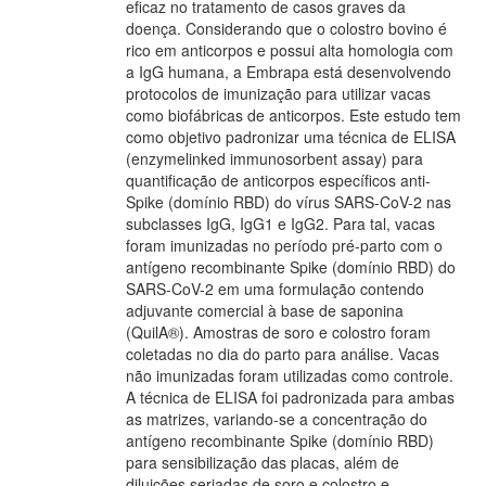
eficaz no tratamento de casos graves da
doença. Considerando que o colostro bovino é
rico em anticorpos e possui alta homologia com
a IgG humana, a Embrapa está desenvolvendo
protocolos de imunização para utilizar vacas
como biofábricas de anticorpos. Este estudo tem
como objetivo padronizar uma técnica de ELISA
(enzymelinked immunosorbent assay) para
quantificação de anticorpos específicos anti-
Spike (domínio RBD) do vírus SARS-CoV-2 nas
subclasses IgG, IgG1 e IgG2. Para tal, vacas
foram imunizadas no período pré-parto com o
antígeno recombinante Spike (domínio RBD) do
SARS-CoV-2 em uma formulação contendo
adjuvante comercial à base de saponina
(QuilA®). Amostras de soro e colostro foram
coletadas no dia do parto para análise. Vacas
não imunizadas foram utilizadas como controle.
A técnica de ELISA foi padronizada para ambas
as matrizes, variando-se a concentração do
antígeno recombinante Spike (domínio RBD)
para sensibilização das placas, além de
diluições seriadas de soro e colostro e