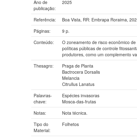
Ano de
2025
publicação:
Referência:
Boa Vista, RR: Embrapa Roraima, 202
Páginas:
9 p.
Conteúdo:
O zoneamento de risco econômico de B
políticas públicas de controle fitoss
produtores, como um complemento vali
Thesagro:
Praga de Planta
Bactrocera Dorsalis
Melancia
Citrullus Lanatus
Palavras-
Espécies invasoras
chave:
Mosca-das-frutas
Notas:
Nota técnica.
Tipo do
Folhetos
Material: