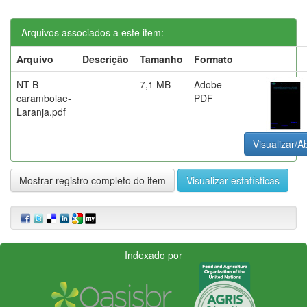
Arquivos associados a este item:
Arquivo
Descrição
Tamanho
Formato
NT-B-
7,1 MB
Adobe
carambolae-
PDF
Laranja.pdf
Visualizar/Ab
Mostrar registro completo do item
Visualizar estatísticas
Indexado por