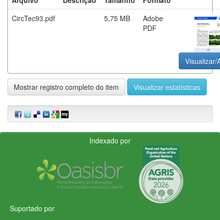
CircTec93.pdf
5,75 MB
Adobe
PDF
Visualizar/
Mostrar registro completo do item
Visualizar estatísticas
Indexado por
Suportado por