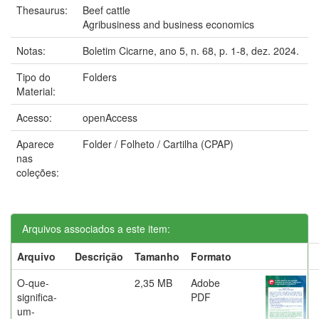
Thesaurus:
Beef cattle
Agribusiness and business economics
Notas:
Boletim Cicarne, ano 5, n. 68, p. 1-8, dez. 2024.
Tipo do
Folders
Material:
Acesso:
openAccess
Aparece
Folder / Folheto / Cartilha (CPAP)
nas
coleções:
Arquivos associados a este item:
Arquivo
Descrição
Tamanho
Formato
O-que-
2,35 MB
Adobe
significa-
PDF
um-