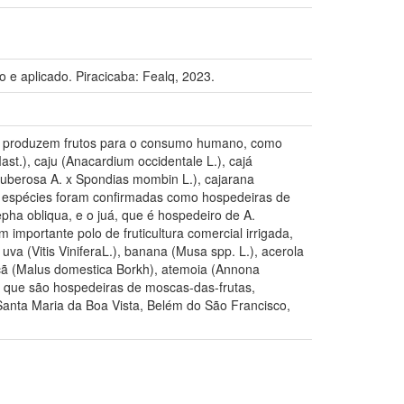
 e aplicado. Piracicaba: Fealq, 2023.
ias produzem frutos para o consumo humano, como
st.), caju (Anacardium occidentale L.), cajá
 tuberosa A. x Spondias mombin L.), cajarana
 espécies foram confirmadas como hospedeiras de
pha obliqua, e o juá, que é hospedeiro de A.
importante polo de fruticultura comercial irrigada,
uva (Vitis ViniferaL.), banana (Musa spp. L.), acerola
 maçã (Malus domestica Borkh), atemoia (Annona
s, que são hospedeiras de moscas-das-frutas,
Santa Maria da Boa Vista, Belém do São Francisco,