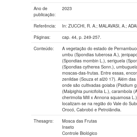
Ano de
2023
publicação:
Referência:
In: ZUCCHI, R. A.; MALAVASI, A.; ADAI
Páginas:
cap. 44, p. 249-257.
Conteúdo:
A vegetação do estado de Pernambuco 
umbu (Spondias tuberosa A.), jenipapo 
(Spondias mombin L.), seriguela (Spon
(Spondias cytherea Sonn.), umbuguel
moscas-das-frutas. Entre essas, encon
zenildae (Souza et al20 17). Além das 
onde são cultivadas goiaba (Psidium gua
(Malpighia punicifolia L.), carambola 
cherimolia Mill x Annona squamosa L.)
localizam-se na região do Vale do Su
Orocó, Cabrobó e Petrolândia.
Thesagro:
Mosca das Frutas
Inseto
Controle Biológico