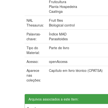
Fruticultura
Planta Hospedeira
Caatinga
NAL
Fruit flies
Thesaurus:
Biological control
Palavras-
Índice MAD
chave:
Parasitoides
Tipo do
Parte de livro
Material:
Acesso:
openAccess
Aparece
Capítulo em livro técnico (CPATSA)
nas
coleções:
Arquivos associados a este item: