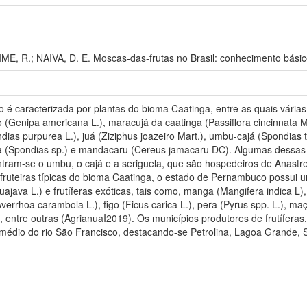
ME, R.; NAIVA, D. E. Moscas-das-frutas no Brasil: conhecimento básico
é caracterizada por plantas do bioma Caatinga, entre as quais vár
(Genipa americana L.), maracujá da caatinga (Passiflora cincinnata Ma
dias purpurea L.), juá (Ziziphus joazeiro Mart.), umbu-cajá (Spondias
a (Spondias sp.) e mandacaru (Cereus jamacaru DC). Algumas dessas
tram-se o umbu, o cajá e a seriguela, que são hospedeiros de Anastre
fruteiras típicas do bioma Caatinga, o estado de Pernambuco possui um 
java L.) e frutíferas exóticas, tais como, manga (Mangifera indica L), 
(Averrhoa carambola L.), figo (Ficus carica L.), pera (Pyrus spp. L.),
, entre outras (AgrianuaI2019). Os municípios produtores de frutífera
bmédio do rio São Francisco, destacando-se Petrolina, Lagoa Grande, 