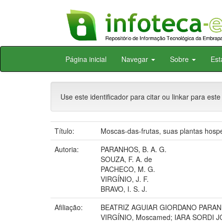
Skip
Página inicial
Navegar
Sobre
Est
navigation
Use este identificador para citar ou linkar para este
Título:
Moscas-das-frutas, suas plantas hosp
Autoria:
PARANHOS, B. A. G.
SOUZA, F. A. de
PACHECO, M. G.
VIRGÍNIO, J. F.
BRAVO, I. S. J.
Afiliação:
BEATRIZ AGUIAR GIORDANO PARAN
VIRGÍNIO, Moscamed; IARA SORDI J