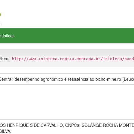
atísticas
 item:
http://www.infoteca.cnptia.embrapa.br/infoteca/hand
entral: desempenho agronômico e resistência ao bicho-mineiro (Leucop
RLOS HENRIQUE S DE CARVALHO, CNPCa; SOLANGE ROCHA MONT
ILVA.