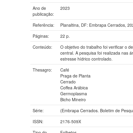
Ano de
2023
publicação:
Referência:
Planaltina, DF: Embrapa Cerrados, 20
Páginas:
22 p.
Conteúdo:
O objetivo do trabalho foi verificar o
central. A pesquisa foi realizada nas
estresse hídrico controlado.
Thesagro:
Café
Praga de Planta
Cerrado
Coffea Arábica
Germoplasma
Bicho Mineiro
Série:
(Embrapa Cerrados. Boletim de Pesqu
ISSN:
2176-509X
Tipo do
Folhetos