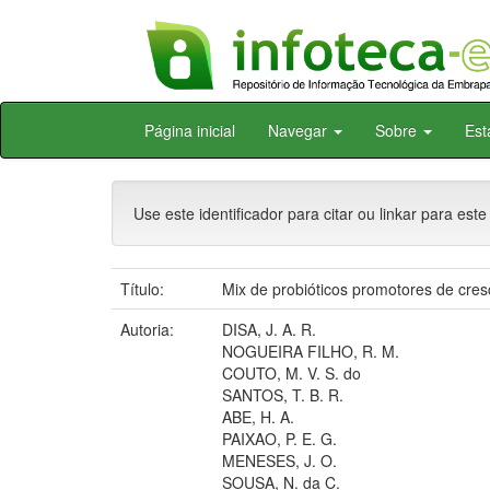
Skip
Página inicial
Navegar
Sobre
Est
navigation
Use este identificador para citar ou linkar para este
Título:
Mix de probióticos promotores de cresc
Autoria:
DISA, J. A. R.
NOGUEIRA FILHO, R. M.
COUTO, M. V. S. do
SANTOS, T. B. R.
ABE, H. A.
PAIXAO, P. E. G.
MENESES, J. O.
SOUSA, N. da C.