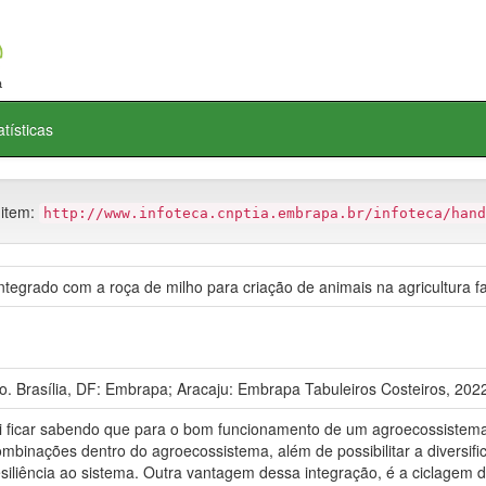
atísticas
 item:
http://www.infoteca.cnptia.embrapa.br/infoteca/hand
grado com a roça de milho para criação de animais na agricultura fam
Brasília, DF: Embrapa; Aracaju: Embrapa Tabuleiros Costeiros, 202
ficar sabendo que para o bom funcionamento de um agroecossistema fam
mbinações dentro do agroecossistema, além de possibilitar a diversif
resiliência ao sistema. Outra vantagem dessa integração, é a ciclagem d